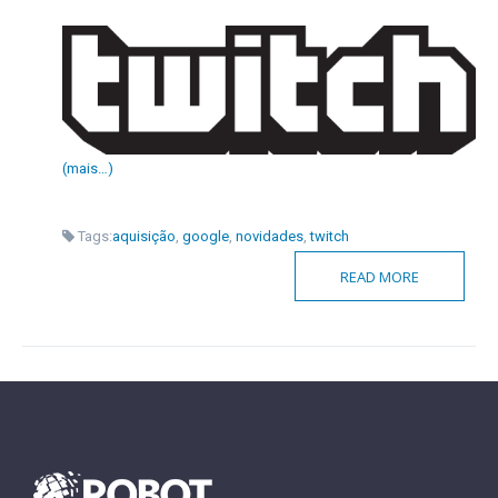
(mais…)
Tags:
aquisição
,
google
,
novidades
,
twitch
READ MORE